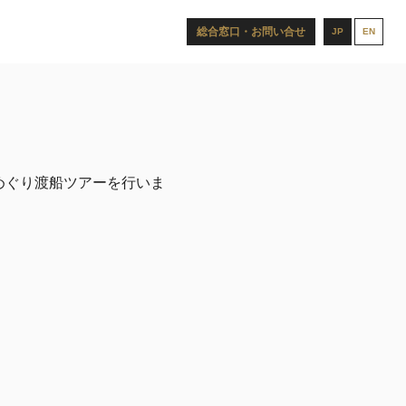
総合窓口・お問い合せ
JP
EN
島めぐり渡船ツアーを行いま