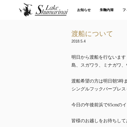
お知らせ
朱鞠内湖
フ
渡船について
2018.5.4
明日から渡船を行ないます
島、スガワラ、ミナガワ、
渡船希望の方は明日朝5時
シングルフックバーブレス
今日の午後前浜で65cm
皆様のお越しをお待ちして