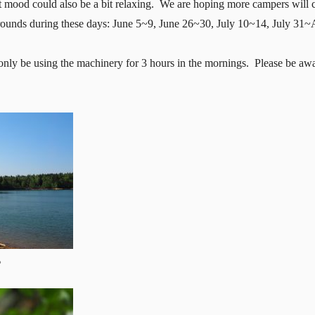
iet mood could also be a bit relaxing. We are hoping more campers will 
rounds during these days: June 5~9, June 26~30, July 10~14, July 31
only be using the machinery for 3 hours in the mornings. Please be awa
。