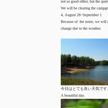
not so good either, but the qu
We will be clearing the campg
4, August 28~September 1
Because of the noise, we will 
change due to the weather.
今日はとても良い天気です
A beautiful day.