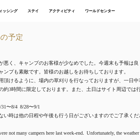
ィッシング
ステイ
アクティビティ
ワールドセンター
りの予定
が悪く、キャンプのお客様が少なめでした。今週末も予報は良
ャンプも素敵です。皆様のお越しをお待ちしております。
用頂けるように、場内の草刈りを行なっておりますが、一日中
の約3時間に限定しております。また、土日はサイト周辺では
/31〜8/4 8/28〜9/1
ない時は他の日程や午後も行う日がございますのでご了承くだ
were not many campers here last week-end. Unfortunately, the weather f