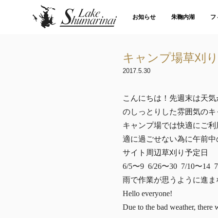
お知らせ
朱鞠内湖
フ
キャンプ場草刈
2017.5.30
こんにちは！先週末は天気
のしっとりした雰囲気のキ
キャンプ場では快適にご利
適に過ごせない為に午前中
サイト周辺草刈り予定日
6/5〜9 6/26〜30 7/10〜14 7
雨で作業が思うように進ま
Hello everyone!
Due to the bad weather, there 