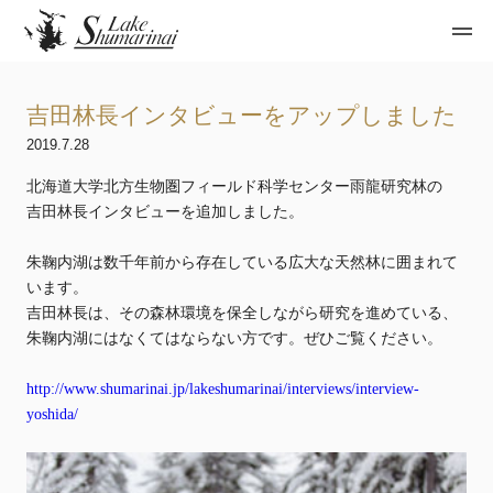
吉田林長インタビューをアップしました
2019.7.28
北海道大学北方生物圏フィールド科学センター雨龍研究林の
吉田林長インタビューを追加しました。
朱鞠内湖は数千年前から存在している広大な天然林に囲まれて
います。
吉田林長は、その森林環境を保全しながら研究を進めている、
朱鞠内湖にはなくてはならない方です。ぜひご覧ください。
http://www.shumarinai.jp/lakeshumarinai/interviews/interview-
yoshida/