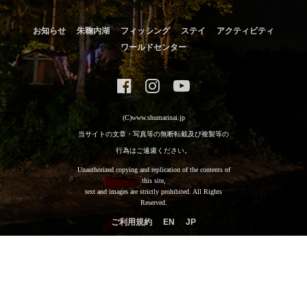
お知らせ
朱鞠内湖
フィッシング
ステイ
アクティビティ
ワールドセンター
(C)www.shumarinai.jp
当サイトの文章・写真等の無断転載及び複製等の
行為はご遠慮ください。
Unauthorized copying and replication of the contents of
this site,
text and images are strictly prohibited. All Rights
Reserved.
ご利用規約
EN
JP