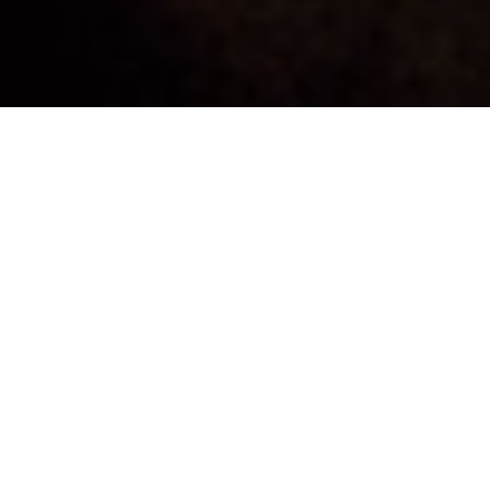
share the passion
巨大魚に魅せられた永遠の少年た
ち、その保全活動に迫る
対談企画 : シュマリの「ふたり」
旭川空港から車で北へ約2時間。道北部に位置する幌加内町朱鞠
内界隈は、かつて－41.2度を記録した道内屈指の寒冷地帯であ
る。古よりヒトを拒み続けた深山幽谷には今でも野生と無垢の
自然が残り、ここにイトウが生息している。ある晩、薪ストー
ブの揺らぐ炎を前に二人の男が談笑していた。環境コンサルタ
ントとしてイトウの保全に携わる秋葉健司と、根っからのアン
グラーであり湖畔施設の管理運営や漁協に携わる中野信之。い
ずれも北海道の大自然に魅せられた移住者である。二人を猛烈