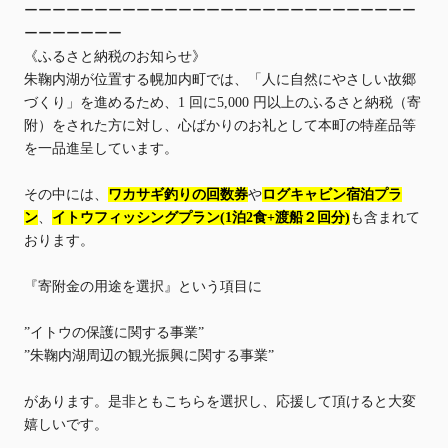
ーーーーーーーーーーーーーーーーーーーーーーーーーーーー
ーーーーーーー
《ふるさと納税のお知らせ》
朱鞠内湖が位置する幌加内町では、「人に自然にやさしい故郷
づくり」を進めるため、1 回に5,000 円以上のふるさと納税（寄
附）をされた方に対し、心ばかりのお礼として本町の特産品等
を一品進呈しています。
その中には、
ワカサギ釣りの回数券
や
ログキャビン宿泊プラ
ン
、
イトウフィッシングプラン(1泊2食+渡船２回分)
も含まれて
おります。
『寄附金の用途を選択』という項目に
”
イトウの保護に関する事業
”
”
朱鞠内湖周辺の観光振興に関する事業
”
があります。是非ともこちらを選択し、応援して頂けると大変
嬉しいです。