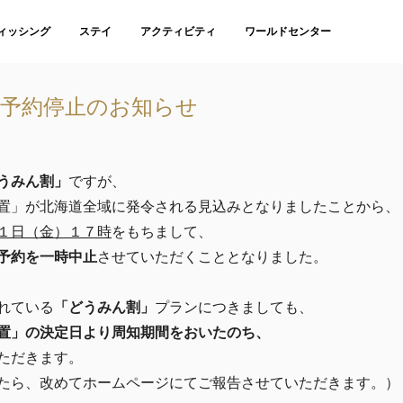
ィッシング
ステイ
アクティビティ
ワールドセンター
予約停止のお知らせ
うみん割」
ですが、
置」が北海道全域に発令される見込みとなりましたことから、
１日（金）１７時
をもちまして、
予約を一時中止
させていただくこととなりました。
れている
「どうみん割」
プランにつきましても、
置」の決定日より周知期間をおいたのち、
ただきます。
たら、改めてホームページにてご報告させていただきます。）