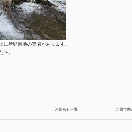
上に産卵適地の楽園があります。
た〜。
お知らせ一覧
北風で寒