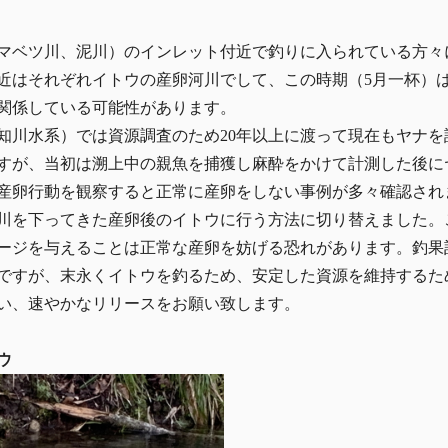
マベツ川、泥川）のインレット付近で釣りに入られている方々
近はそれぞれイトウの産卵河川でして、この時期（5月一杯）は
に関係している可能性があります。
川水系）では資源調査のため20年以上に渡って現在もヤナを
すが、当初は溯上中の親魚を捕獲し麻酔をかけて計測した後に
産卵行動を観察すると正常に産卵をしない事例が多々確認され
川を下ってきた産卵後のイトウに行う方法に切り替えました。
ージを与えることは正常な産卵を妨げる恐れがあります。釣果
ですが、末永くイトウを釣るため、安定した資源を維持するた
い、速やかなリリースをお願い致します。
ウ