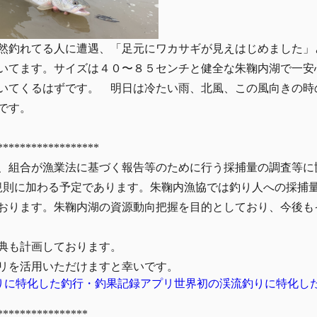
然釣れてる人に遭遇、「足元にワカサギが見えはじめました」と
いてます。サイズは４０〜８５センチと健全な朱鞠内湖で一安
いてくるはずです。 明日は冷たい雨、北風、この風向きの時
です。
******************
、組合が漁業法に基づく報告等のために行う採捕量の調査等に
規則に加わる予定であります。朱鞠内漁協では釣り人への採捕
おります。朱鞠内湖の資源動向把握を目的としており、今後も
典も計画しております。
リを活用いただけますと幸いです。
渓流釣りに特化した釣行・釣果記録アプリ世界初の渓流釣りに特化
****************